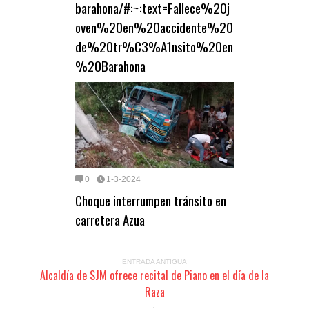
barahona/#:~:text=Fallece%20j
oven%20en%20accidente%20
de%20tr%C3%A1nsito%20en
%20Barahona
0
1-3-2024
Choque interrumpen tránsito en
carretera Azua
ENTRADA ANTIGUA
Alcaldía de SJM ofrece recital de Piano en el día de la
Raza