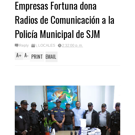
Empresas Fortuna dona
ván
Radios de Comunicación a la
Policía Municipal de SJM
Reply
\
,
LOCALES
2:32:00 p. m.
A
A
+
-
PRINT
EMAIL