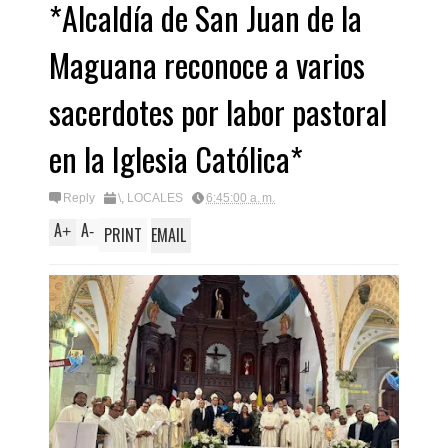
*Alcaldía de San Juan de la
Maguana reconoce a varios
sacerdotes por labor pastoral
en la Iglesia Católica*
Reply
\
,
LOCALES
6:45:00 a. m.
A
A
+
-
PRINT
EMAIL